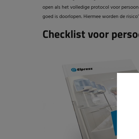
open als het volledige protocol voor persoon
goed is doorlopen. Hiermee worden de risico
Checklist voor perso