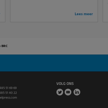
r
Lees meer
e BRC
VOLG ONS
485 51 69 69
485 51 40 22
elpress.com