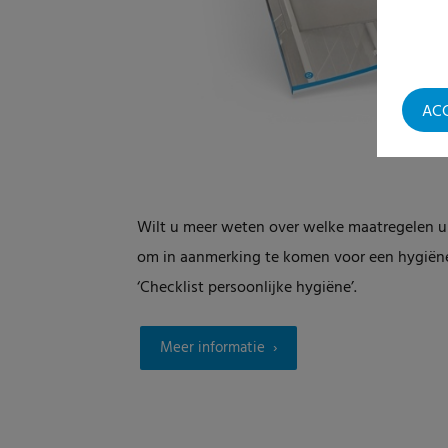
AC
Wilt u meer weten over welke maatregelen u 
om in aanmerking te komen voor een hygiën
‘Checklist persoonlijke hygiëne’.
Meer informatie