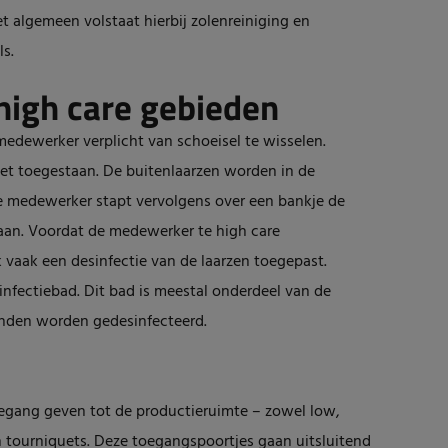
t algemeen volstaat hierbij zolenreiniging en
s.
 high care gebieden
 medewerker verplicht van schoeisel te wisselen.
iet toegestaan. De buitenlaarzen worden in de
e medewerker stapt vervolgens over een bankje de
 aan. Voordat de medewerker te high care
k vaak een desinfectie van de laarzen toegepast.
nfectiebad. Dit bad is meestal onderdeel van de
handen worden gedesinfecteerd.
egang geven tot de productieruimte – zowel low,
 tourniquets. Deze toegangspoortjes gaan uitsluitend