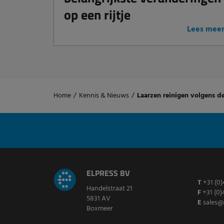
op een rijtje
Lees mee
Home
/
Kennis & Nieuws
/
Laarzen reinigen volgens d
ELPRESS BV
T
+31 (0)
Handelstraat 21
F
+31 (0)
5831 AV
E
sales@
Boxmeer