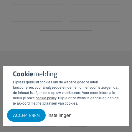
CONTACT MET
WOUT
Cookie
melding
Elpress gebruikt cookies om de website goed te laten
functioneren, voor analysedoeleinden en om er voor te zorgen dat
Wilt u een vrijblijvend gesprek over praktische
de inhoud is afgestemd op uw voorkeuren. Voor meer informatie
voorzieningen die u kunt implementeren binnen uw
bekijk je onze
cookie policy
. Blijf je onze website gebruiken dan ga
bedrijf? Plan dan een afspraak in met mij.
je akkoord met het plaatsen van cookies.
Instellingen
ACCEPTEREN
AFSPRAAK PLANNEN
BEL MIJ