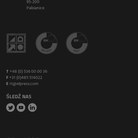
95-200
Pabianice
T
+48 (0) 536 00 00 36
F
+31 (0)485 514022
E
rt@elpress.com
ŚLEDŹ NAS