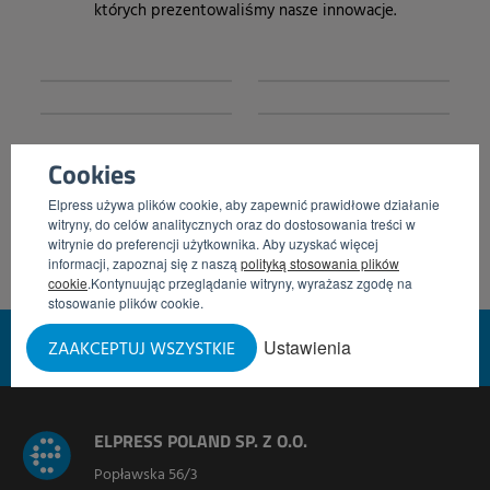
których prezentowaliśmy nasze innowacje.
Cookies
Elpress używa plików cookie, aby zapewnić prawidłowe działanie
witryny, do celów analitycznych oraz do dostosowania treści w
witrynie do preferencji użytkownika. Aby uzyskać więcej
informacji, zapoznaj się z naszą
polityką stosowania plików
cookie
.Kontynuując przeglądanie witryny, wyrażasz zgodę na
stosowanie plików cookie.
FOR HYGIENE
Ustawienia
ZAAKCEPTUJ WSZYSTKIE
ELPRESS POLAND SP. Z O.O.
Popławska 56/3