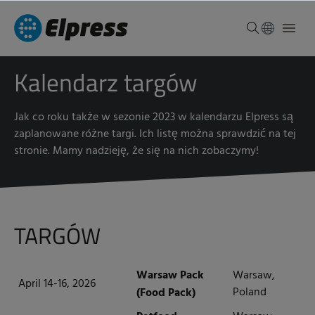
Kalendarz targów
Jak co roku także w sezonie 2023 w kalendarzu Elpress są
zaplanowane różne targi. Ich listę można sprawdzić na tej
stronie. Mamy nadzieję, że się na nich zobaczymy!
TARGÓW
Warsaw Pack
Warsaw,
April 14-16, 2026
Poland
(Food Pack)