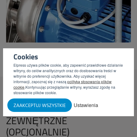
Cookies
Elpress używa plików cookie, aby zapewnić prawidłowe działanie
witryny, do celów analitycznych oraz do dostosowania treści w
witrynie do preferencji użytkownika. Aby uzyskać więcej
informacji, zapoznaj się z naszą
polityką stosowania plików
cookie
.Kontynuując przeglądanie witryny, wyrażasz zgodę na
stosowanie plików cookie.
Ustawienia
IZOLOWANE
ŚCIANY
ZAAKCEPTUJ WSZYSTKIE
ZEWNĘTRZNE
(OPCJONALNIE)