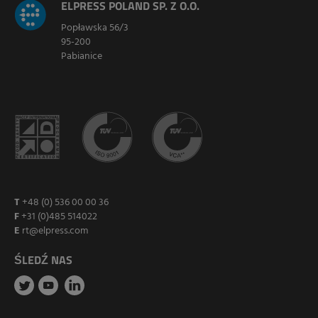
ELPRESS POLAND SP. Z O.O.
Popławska 56/3
95-200
Pabianice
T
+48 (0) 536 00 00 36
F
+31 (0)485 514022
E
rt@elpress.com
ŚLEDŹ NAS