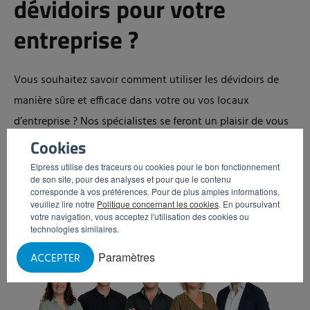
dévidoirs pour votre
entreprise ?
Vous souhaitez savoir comment utiliser les dévidoirs de
manière sûre et efficace dans votre ou vos locaux
d’entreprise ? Nos spécialistes se feront un plaisir de vous
aider !
Cookies
Elpress utilise des traceurs ou cookies pour le bon fonctionnement
de son site, pour des analyses et pour que le contenu
corresponde à vos préférences. Pour de plus amples informations,
veuillez lire notre
Politique concernant les cookies
. En poursuivant
votre navigation, vous acceptez l'utilisation des cookies ou
technologies similaires.
Paramètres
ACCEPTER