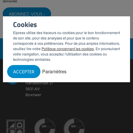
demandé.
Cookies
Elpress utilise des traceurs ou cookies pour le bon fonctionnement
de son site, pour des analyses et pour que le contenu
corresponde à vos préférences. Pour de plus amples informations,
FOR HYGIENE
veuillez lire notre
Politique concernant les cookies
. En poursuivant
votre navigation, vous acceptez l'utilisation des cookies ou
technologies similaires.
Paramètres
ACCEPTER
ELPRESS BV
Handelstraat 21
5831 AV
Boxmeer