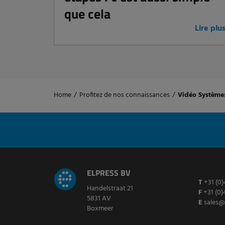
que cela
Lire plu
Home
/
Profitez de nos connaissances
/
Vidéo Systèmes
ELPRESS BV
T
+31 (0)
Handelstraat 21
F
+31 (0)
5831 AV
E
sales@
Boxmeer