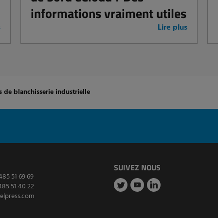
informations vraiment utiles
s
Lire plus
 de blanchisserie industrielle
SUIVEZ NOUS
485 51 69 69
485 51 40 22
elpress.com