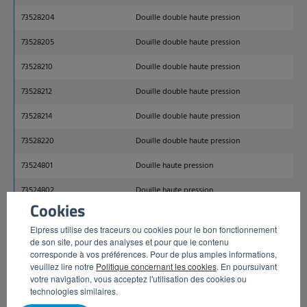
73528204
Douille double haute pression
73528205
Douille double haute pression
73528210
Douille double haute pression
73528212
Douille double haute pression
73528214
Douille double haute pression
73528220
Douille double haute pression
73524801
Douille haute pression
73524802
Douille haute pression
Cookies
73524804
Douille haute pression
Elpress utilise des traceurs ou cookies pour le bon fonctionnement
73524805
Douille haute pression
de son site, pour des analyses et pour que le contenu
corresponde à vos préférences. Pour de plus amples informations,
73524807
Douille haute pression
veuillez lire notre
Politique concernant les cookies
. En poursuivant
votre navigation, vous acceptez l'utilisation des cookies ou
73524808
Douille haute pression
technologies similaires.