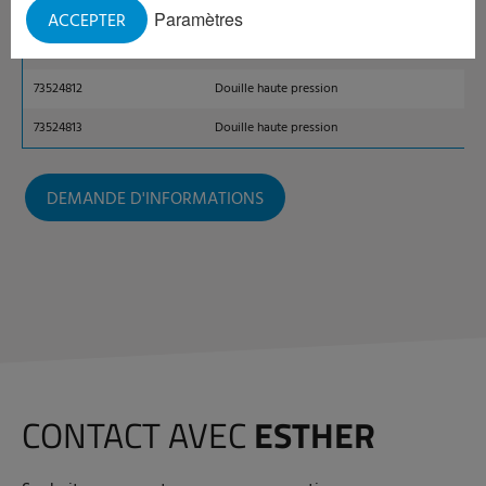
73524809
Douille haute pression
Paramètres
ACCEPTER
73524811
Douille haute pression
73524812
Douille haute pression
73524813
Douille haute pression
DEMANDE D'INFORMATIONS
CONTACT AVEC
ESTHER