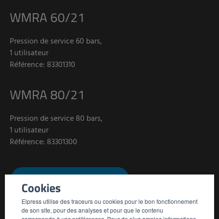
WMRA 60/21
Pression de service 60 bars,
1 utilisateur
Référence: 83301310
WMRA 80/21
Pression de service 80 bars,
1 utilisateur
Référence: 83301300
DEMANDE D'INFORMATIONS
Cookies
Elpress utilise des traceurs ou cookies pour le bon fonctionnement
de son site, pour des analyses et pour que le contenu
corresponde à vos préférences. Pour de plus amples informations,