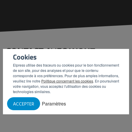
CONTACT AVEC
WOUT
Cookies
Elpress utilise des traceurs ou cookies pour le bon fonctionnement
Souhaitez-vous entamer une conversation sans
de son site, pour des analyses et pour que le contenu
engagement concernant les installations fonctionnelles
corresponde à vos préférences. Pour de plus amples informations,
que vous pouvez implémenter dans votre entreprise ?
veuillez lire notre
Politique concernant les cookies
. En poursuivant
votre navigation, vous acceptez l'utilisation des cookies ou
Veuillez prendre rendez-vous avec moi.
technologies similaires.
Paramètres
ACCEPTER
PLANIFIER UN RENDEZ-VOUS
APPELEZ-MOI