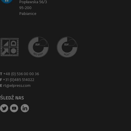
Popławska 56/3
95-200
Pabianice
T
+48 (0) 536 00 00 36
F
+31 (0)485 514022
E
rt@elpress.com
ŚLEDŹ NAS