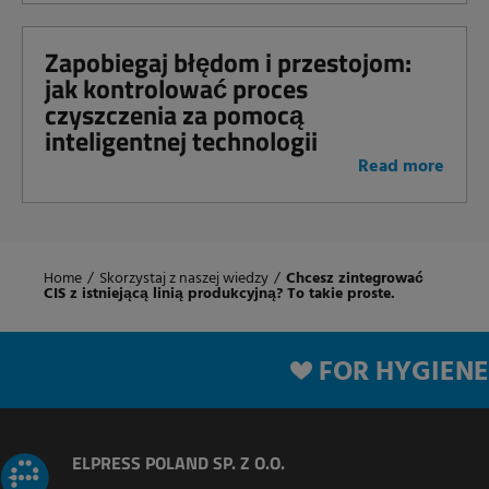
Zapobiegaj błędom i przestojom:
jak kontrolować proces
czyszczenia za pomocą
inteligentnej technologii
Read more
Home
/
Skorzystaj z naszej wiedzy
/
Chcesz zintegrować
CIS z istniejącą linią produkcyjną? To takie proste.
FOR HYGIENE
ELPRESS POLAND SP. Z O.O.