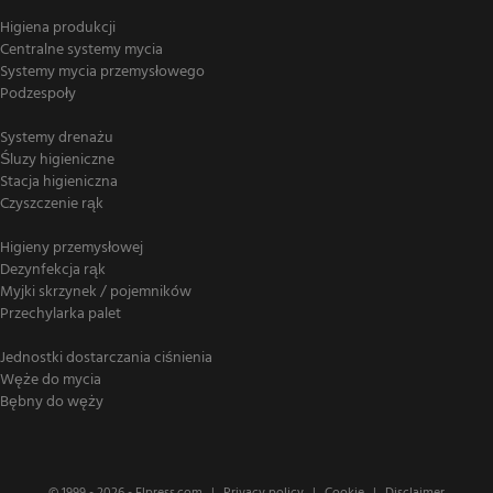
Higiena produkcji
Centralne systemy mycia
Systemy mycia przemysłowego
Podzespoły
Systemy drenażu
Śluzy higieniczne
Stacja higieniczna
Czyszczenie rąk
Higieny przemysłowej
Dezynfekcja rąk
Myjki skrzynek / pojemników
Przechylarka palet
Jednostki dostarczania ciśnienia
Węże do mycia
Bębny do węży
© 1999 - 2026 -
Elpress.com
Privacy policy
Cookie
Disclaimer