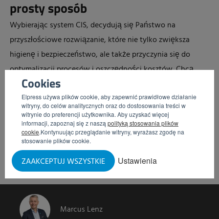
prosty sposób
Wybierając system CIS, decydują się Państwo na
przyszłościowe rozwiązanie, które nie tylko zwiększa
higienę i bezpieczeństwo, ale także przyczynia się do
optymalizacji procesów i oszczędności kosztów. Chcą
Cookies
Państwo wiedzieć, jak łatwa jest integracja z Państwa linią
Elpress używa plików cookie, aby zapewnić prawidłowe działanie
produkcyjną? Umówcie się Państwo na niezobowiązującą
witryny, do celów analitycznych oraz do dostosowania treści w
konsultację. Chętnie Państwu pomożemy.
witrynie do preferencji użytkownika. Aby uzyskać więcej
informacji, zapoznaj się z naszą
polityką stosowania plików
cookie
.Kontynuując przeglądanie witryny, wyrażasz zgodę na
stosowanie plików cookie.
Poproś o osobistą poradę
Ustawienia
ZAAKCEPTUJ WSZYSTKIE
Marcus Lenz