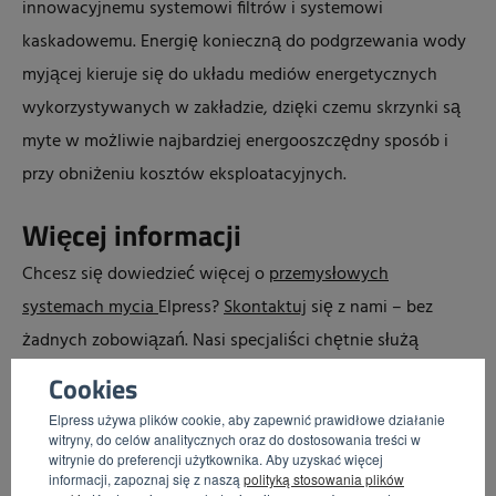
innowacyjnemu systemowi filtrów i systemowi
kaskadowemu. Energię konieczną do podgrzewania wody
myjącej kieruje się do układu mediów energetycznych
wykorzystywanych w zakładzie, dzięki czemu skrzynki są
myte w możliwie najbardziej energooszczędny sposób i
przy obniżeniu kosztów eksploatacyjnych.
Więcej informacji
Chcesz się dowiedzieć więcej o
przemysłowych
systemach mycia
Elpress?
Skontaktuj
się z nami – bez
żadnych zobowiązań. Nasi specjaliści chętnie służą
poradą!
Cookies
Elpress używa plików cookie, aby zapewnić prawidłowe działanie
witryny, do celów analitycznych oraz do dostosowania treści w
witrynie do preferencji użytkownika. Aby uzyskać więcej
informacji, zapoznaj się z naszą
polityką stosowania plików