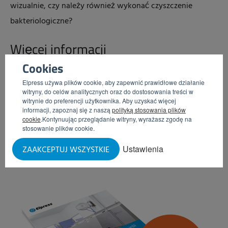
wizualnie, czy należy również wykonać czyszczenie
bakteriologiczne?
Więcej informacji
Cookies
Czy chcesz się dowiedzieć więcej na temat Koła Sinnera
oraz innych punktów istotnych podczas zakupu myjki do
Elpress używa plików cookie, aby zapewnić prawidłowe działanie
witryny, do celów analitycznych oraz do dostosowania treści w
skrzynek lub systemu do czyszczenia? Skontaktuj się z
witrynie do preferencji użytkownika. Aby uzyskać więcej
informacji, zapoznaj się z naszą
polityką stosowania plików
naszymi specjalistami, którzy chętnie udzielą porady.
cookie
.Kontynuując przeglądanie witryny, wyrażasz zgodę na
Możesz też przeczytać więcej w białej księdze „
Najlepszy
stosowanie plików cookie.
wybór, jeśli chodzi o myjki do skrzyń
”.
Ustawienia
ZAAKCEPTUJ WSZYSTKIE