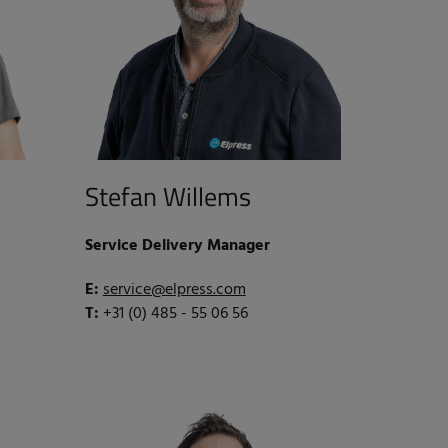
Stefan Willems
Service Delivery Manager
E:
service@elpress.com
T:
+31 (0) 485 - 55 06 56