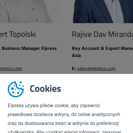
rt Topolski
Rajive Dav Mirand
& Business Manager Elpress
Key Account & Export Manag
Asia
lpress.com
E:
sales@elpress.com
(0)536 00 00 36
T:
+60 12 600 3265
Cookies
Elpress używa plików cookie, aby zapewnić
prawidłowe działanie witryny, do celów analitycznych
oraz do dostosowania treści w witrynie do preferencji
użytkownika. Aby uzyskać więcej informacji, zapoznaj