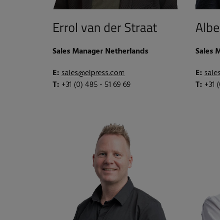
Errol van der Straat
Albe
Sales Manager Netherlands
Sales 
E:
sales@elpress.com
E:
sale
T:
+31 (0) 485 - 51 69 69
T:
+31 