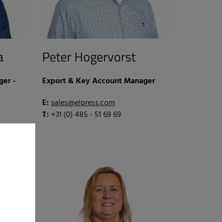
a
Peter Hogervorst
er -
Export & Key Account Manager
E:
sales@elpress.com
T:
+31 (0) 485 - 51 69 69