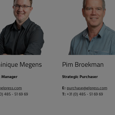
inique Megens
Pim Broekman
t Manager
Strategic Purchaser
elpress.com
E:
purchase@elpress.com
(0) 485 - 51 69 69
T:
+31 (0) 485 - 51 69 69