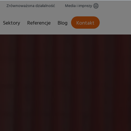
Zrównoważona działalność
Media i imprezy
Sektory
Referencje
Blog
Kontakt