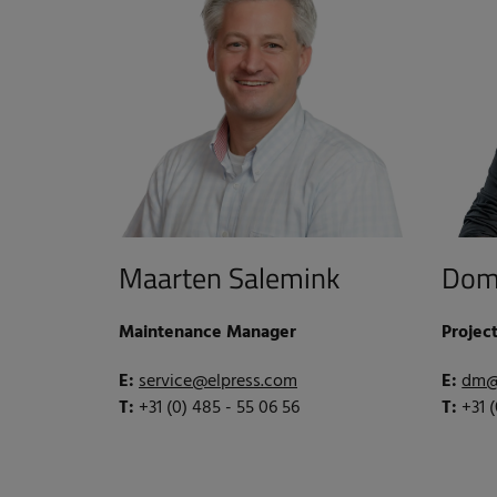
Maarten Salemink
Dom
Maintenance Manager
Projec
E:
service@elpress.com
E:
dm@
T:
+31 (0) 485 - 55 06 56
T:
+31 