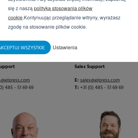
się z naszą
polityką stosowania plików
cookie
.Kontynuując przeglądanie witryny, wyrażasz
zgodę na stosowanie plików cookie.
Ustawienia
KCEPTUJ WSZYSTKIE
er Revet
Philip Jonkhart
Support
Sales Support
s@elpress.com
E:
sales@elpress.com
(0) 485 - 51 69 69
T:
+31 (0) 485 - 51 69 69