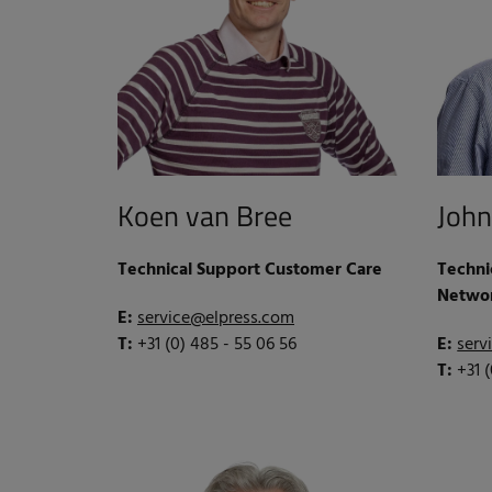
Koen van Bree
John
Technical Support Customer Care
Techni
Netwo
E:
service@elpress.com
T:
+31 (0) 485 - 55 06 56
E:
serv
T:
+31 