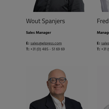
Wout Spanjers
Fred
Sales Manager
Manag
E:
sales@elpress.com
E:
sale
T:
+31 (0) 485 - 51 69 69
T:
+31 