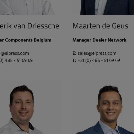
erik van Driessche
Maarten de Geus
er Components Belgium
Manager Dealer Network
s@elpress.com
E:
sales@elpress.com
(0) 485 - 51 69 69
T:
+31 (0) 485 - 51 69 69