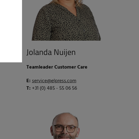
Jolanda Nuijen
Teamleader Customer Care
E:
service@elpress.com
T:
+31 (0) 485 - 55 06 56