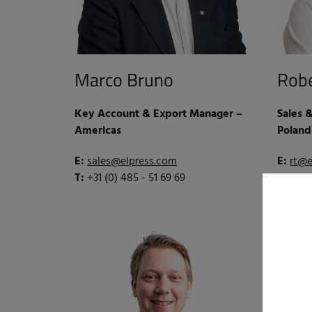
Marco Bruno
Robe
Key Account & Export Manager –
Sales 
Americas
Poland
E:
sales@elpress.com
E:
rt@e
T:
+31 (0) 485 - 51 69 69
T:
+48 