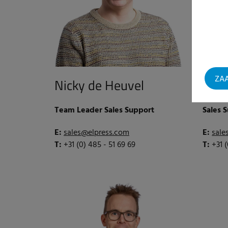
ZAA
Nicky de Heuvel
Esth
Team Leader Sales Support
Sales 
E:
sales@elpress.com
E:
sale
T:
+31 (0) 485 - 51 69 69
T:
+31 