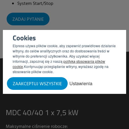
System Start/Stop
ZADAJ PYTANIE
Cookies
Elpress używa plików cookie, aby zapewnić prawidłowe działanie
witryny, do celów analitycznych oraz do dostosowania treści w
witrynie do preferencji użytkownika. Aby uzyskać więcej
informacji, zapoznaj się z naszą
polityką stosowania plików
cookie
.Kontynuując przeglądanie witryny, wyrażasz zgodę na
stosowanie plików cookie.
Ustawienia
ZAAKCEPTUJ WSZYSTKIE
NASZE
WERSJE
MDC 40/40 1 x 7,5 kW
Maksymalne ciśnienie robocze: