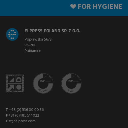
FOR HYGIENE
ELPRESS POLAND SP. Z O.O.
Popławska 56/3
95-200
Pabianice
T
+48 (0) 536 00 00 36
F
+31 (0)485 514022
E
rt@elpress.com