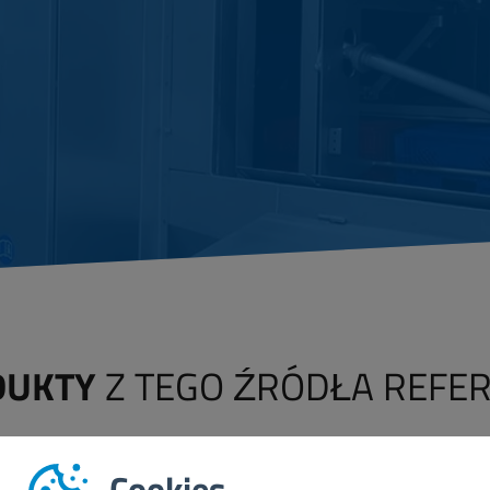
DUKTY
Z TEGO ŹRÓDŁA REFER
Cookies