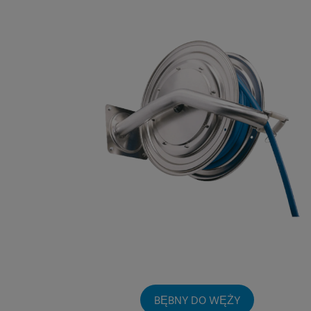
BĘBNY DO WĘŻY