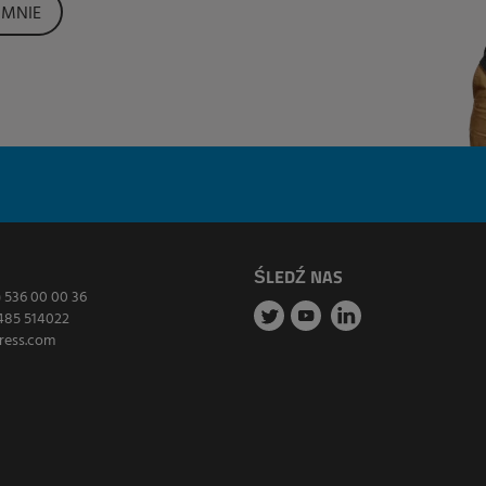
MNIE
ŚLEDŹ NAS
) 536 00 00 36
485 514022
ress.com