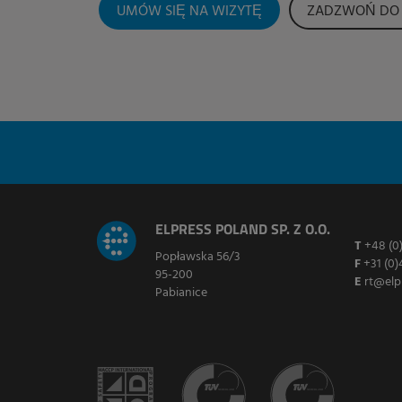
UMÓW SIĘ NA WIZYTĘ
ZADZWOŃ DO 
ELPRESS POLAND SP. Z O.O.
T
+48 (0
Popławska 56/3
F
+31 (0)
95-200
E
rt@elp
Pabianice