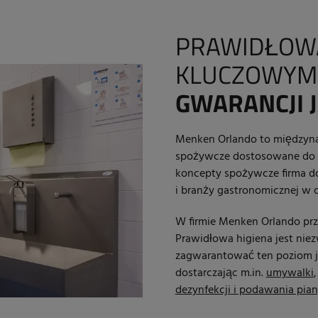
PRAWIDŁO
KLUCZOWYM
GWARANCJI
Menken Orlando to międzyna
spożywcze dostosowane do i
koncepty spożywcze firma dos
i branży gastronomicznej w c
W firmie Menken Orlando prz
Prawidłowa higiena jest ni
zagwarantować ten poziom jak
dostarczając m.in.
umywalki
dezynfekcji i podawania pia