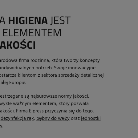
WA
HIGIENA
JEST
 ELEMENTEM
JAKOŚCI
rodowa firma rodzinna, która tworzy koncepty
ndywidualnych potrzeb. Swoje innowacyjne
tarcza klientom z sektora sprzedaży detalicznej
ałej Europie.
estrzegane są najsurowsze normy jakości.
ezwykle ważnym elementem, który pozwala
ości. Firma Elpress przyczynia się do tego,
,
dezynfekcja rąk
,
bębny do węży
oraz
jednostki
ny
.