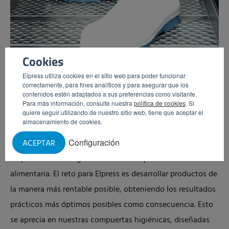
Cookies
Elpress utiliza cookies en el sitio web para poder funcionar
correctamente, para fines analíticos y para asegurar que los
contenidos estén adaptados a sus preferencias como visitante.
Cerraduras de higiene innovadoras;
Para más información, consulte nuestra
política de cookies
. Si
quiere seguir utilizando de nuestro sitio web, tiene que aceptar el
pensado en detalle
almacenamiento de cookies.
Configuración
ACEPTAR
Elpress es una empresa familiar, desarrolladora y fabricante
de productos de higiene innovadores para la industria
alimentaria. El reto para Elpress es desarrollar productos de
la manera más rentable posible, obteniendo los resultados
prácticos más óptimos posibles como consecuencia. Esto
se aprecia en nuestras compuertas higiénicas, diseñadas