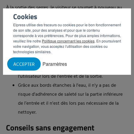
À la sortie des serres, le visiteur se soumet à nouveau au
Cookies
même protocole d'hygiène.
Elpress utilise des traceurs ou cookies pour le bon fonctionnement
Entrée hygiénique intégrée
de son site, pour des analyses et pour que le contenu
corresponde à vos préférences. Pour de plus amples informations,
veuillez lire notre
Politique concernant les cookies
. En poursuivant
L’entrée hygiénique de WUR est encastrée dans le sol. Cela
votre navigation, vous acceptez l'utilisation des cookies ou
présente deux avantages importants :
technologies similaires.
Paramètres
ACCEPTER
Il n'y a aucun danger de trébuchement pour
l'utilisateur lors de l'entrée et de la sortie.
Grâce aux bords étanches à l'eau, il n'y a pas de
risque d'adhérence de saleté sur la partie inférieure
de l’entrée et il n'est dès lors pas nécessaire de la
nettoyer.
Conseils sans engagement