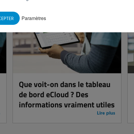
Paramètres
CEPTER
2
Que voit-on dans le tableau
de bord eCloud ? Des
informations vraiment utiles
s
Lire plus