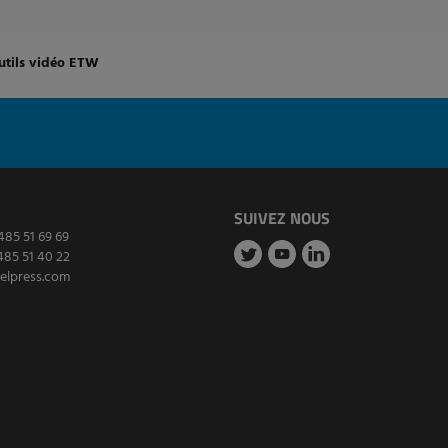
utils vidéo ETW
SUIVEZ NOUS
485 51 69 69
485 51 40 22
elpress.com