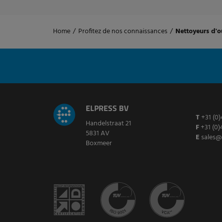
Home
/
Profitez de nos connaissances
/
Nettoyeurs d'o
ELPRESS BV
T
+31 (0)
Handelstraat 21
F
+31 (0)
5831 AV
E
sales@
Boxmeer