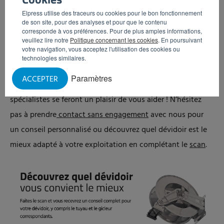
En savoir plus sur les
Elpress utilise des traceurs ou cookies pour le bon fonctionnement
dévidoirs pour votre
de son site, pour des analyses et pour que le contenu
corresponde à vos préférences. Pour de plus amples informations,
entreprise ?
veuillez lire notre
Politique concernant les cookies
. En poursuivant
votre navigation, vous acceptez l'utilisation des cookies ou
technologies similaires.
Vous souhaitez savoir comment utiliser les dévidoirs de
Paramètres
ACCEPTER
manière sûre et efficace dans votre ou vos locaux ? Nos
spécialistes se feront un plaisir de vous aider ! N’hésitez
pas à prendre
contact sans engagement
avec nous pour
un conseil personnalisé ou découvrez quel dévidoir est le
mieux adapté à votre exploitation en complétant le
scan
.