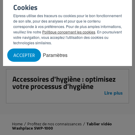
Cookies
Elpress utilise des traceurs ou cookies pour le bon fonctionnement
de son site, pour des analyses et pour que le contenu
Plus forts ensemble dans le
corresponde à vos préférences. Pour de plus amples informations,
contrôle de la contamination :
veuillez lire notre
Politique concernant les cookies
. En poursuivant
Elpress et JASM unissent leurs
votre navigation, vous acceptez l'utilisation des cookies ou
technologies similaires.
forces
Lire plus
Paramètres
ACCEPTER
Accessoires d'hygiène : optimisez
votre processus d'hygiène
Lire plus
Home
/
Profitez de nos connaissances
/
Tablier vidéo
Washplace SWP-1000