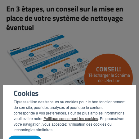
En 3 étapes, un conseil sur la mise en
place de votre système de nettoyage
éventuel
Cookies
Elpress utilise des traceurs ou cookies pour le bon fonctionnement
de son site, pour des analyses et pour que le contenu
corresponde à vos préférences. Pour de plus amples informations,
veuillez lire notre
Politique concernant les cookies
. En poursuivant
Vous souhaitez savoir quel système de nettoyage convient
votre navigation, vous acceptez l'utilisation des cookies ou
à votre entreprise ? Téléchargez sans engagement le
technologies similaires.