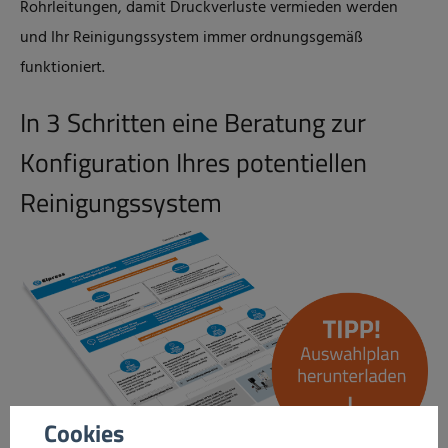
Rohrleitungen, damit Druckverluste vermieden werden
und Ihr Reinigungssystem immer ordnungsgemäß
funktioniert.
In 3 Schritten eine Beratung zur
Konfiguration Ihres potentiellen
Reinigungssystem
Cookies