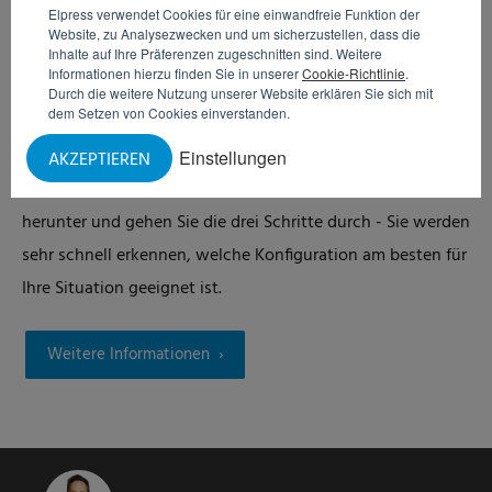
Elpress verwendet Cookies für eine einwandfreie Funktion der
Website, zu Analysezwecken und um sicherzustellen, dass die
Inhalte auf Ihre Präferenzen zugeschnitten sind. Weitere
Informationen hierzu finden Sie in unserer
Cookie-Richtlinie
.
Durch die weitere Nutzung unserer Website erklären Sie sich mit
dem Setzen von Cookies einverstanden.
Möchten Sie wissen, welches Reinigungssystem am
besten zu Ihrem Unternehmen passt? Dann laden Sie
Einstellungen
AKZEPTIEREN
unverbindlich die Reinigungssystem-Auswahltabelle
herunter und gehen Sie die drei Schritte durch - Sie werden
sehr schnell erkennen, welche Konfiguration am besten für
Ihre Situation geeignet ist.
Weitere Informationen