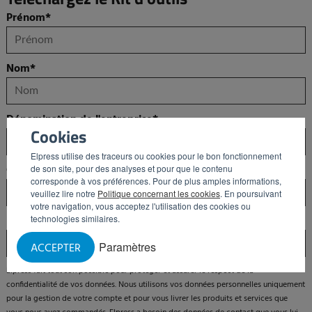
Prénom
*
Nom
*
Dénomination de l'entreprise
*
Cookies
Elpress utilise des traceurs ou cookies pour le bon fonctionnement
Quelle est votre fonction ?
de son site, pour des analyses et pour que le contenu
corresponde à vos préférences. Pour de plus amples informations,
veuillez lire notre
Politique concernant les cookies
. En poursuivant
votre navigation, vous acceptez l'utilisation des cookies ou
E-mail
technologies similaires.
*
Paramètres
ACCEPTER
Elpress fait tout son possible pour protéger et assurer le respect de la
confidentialité de vos données. Nous utilisons vos données personnelles uniquement
pour la gestion de votre compte et pour vous livrer les produits et services que