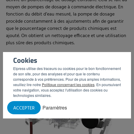
moyen de pompes de dosage à commande électrique. En
fonction du débit d’eau mesuré, la pompe de dosage
procède constamment à des ajustements afin de garantir
que le pourcentage correct de produits chimiques est
ajouté. On obtient un nettoyage efficace et une utilisation
plus sûre des produits chimiques.
Cookies
Elpress utilise des traceurs ou cookies pour le bon fonctionnement
de son site, pour des analyses et pour que le contenu
corresponde à vos préférences. Pour de plus amples informations,
veuillez lire notre
Politique concernant les cookies
. En poursuivant
votre navigation, vous acceptez l'utilisation des cookies ou
technologies similaires.
Paramètres
ACCEPTER