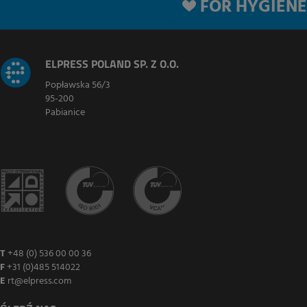
FOR HYGIENE
ELPRESS POLAND SP. Z O.O.
Popławska 56/3
95-200
Pabianice
T
+48 (0) 536 00 00 36
F
+31 (0)485 514022
E
rt@elpress.com