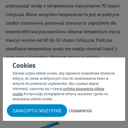
przetwarzać wodę o temperaturze maksymalnie 70 stopni
Celsjusza. Mimo wszystko temperatura ta jest w praktyce
rzadko stosowania, ponieważ stwarza to zagrożenie dla
bezpieczeństwa pracowników. Idealna temperatura mycia
maszyn wynosi od 40 do 50 stopni Celsjusza. Podczas
określania temperatury wody nie należy również tracić z
oczu pozycji kosztów. Niekiedy mycie w niższej
Cookies
temperaturze – i z krótszym czasem aktywacji na
Elpress używa plików cookie, aby zapewnić prawidłowe działanie
powierzchni – jest tańsze niż krótszy proces czyszczenia z
witryny, do celów analitycznych oraz do dostosowania treści w
użyciem wysokiej temperatury wody.
witrynie do preferencji użytkownika. Aby uzyskać więcej
informacji, zapoznaj się z naszą
polityką stosowania plików
cookie
.Kontynuując przeglądanie witryny, wyrażasz zgodę na
Porady na temat konfiguracji Państwa
stosowanie plików cookie.
potencjalnego systemu mycia w
Ustawienia
ZAAKCEPTUJ WSZYSTKIE
3 krokach