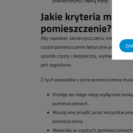
powietrznym) i lepką matę.
Jakie kryteria musi 
pomieszczenie?
Aby zapobiec zanieczyszczeniu niektórych pro
ZAA
czyste pomieszczenie faktycznie pozostało
sposób czysty i bezpieczny, wymagania jako
jest zagrożone.
Z tych powodów czyste pomieszczenia muszą
Dostęp do niego mają wyłącznie osoby 
pomieszczeniach.
Muszą one przejść przez wszystkie pro
pomieszczenia.
Materiały w czystych pomieszczeniach