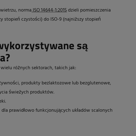
owietrzu, norma
ISO 14644-1:2015
dzieli pomieszczenia
zy stopień czystości) do ISO-9 (najniższy stopień
 wykorzystywane są
ia?
ielu różnych sektorach, takich jak:
żywności, produkty bezlaktozowe lub bezglutenowe,
ycia świeżych produktów.
ki.
: dla prawidłowo funkcjonujących układów scalonych