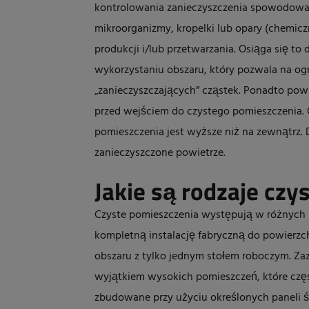
kontrolowania zanieczyszczenia spowodowan
mikroorganizmy, kropelki lub opary (chemic
produkcji i/lub przetwarzania. Osiąga się to d
wykorzystaniu obszaru, który pozwala na ogra
„zanieczyszczających” cząstek. Ponadto powie
przed wejściem do czystego pomieszczenia.
pomieszczenia jest wyższe niż na zewnątrz. 
zanieczyszczone powietrze.
Jakie są rodzaje cz
Czyste pomieszczenia występują w różnych
kompletną instalację fabryczną do powierz
obszaru z tylko jednym stołem roboczym. Za
wyjątkiem wysokich pomieszczeń, które częs
zbudowane przy użyciu określonych paneli śc