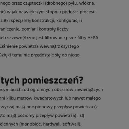
ego przez cząsteczki (drobnego) pyłu, włókna,
zne) w jak największym stopniu podczas procesu
zięki specjalnej konstrukcji, konfiguracji i
niczenie, pomiar i kontrolę liczby
trze zewnętrzne jest filtrowane przez filtry HEPA
 Ciśnienie powietrza wewnątrz czystego
Dzięki temu nie przedostaje się do niego
ystych pomieszczeń?
 rozmiarach: od ogromnych obszarów zawierających
chni kilku metrów kwadratowych lub nawet małego
zwyczaj mają one pionowy przepływ powietrza (z
to mają poziomy przepływ powietrza) i są
iennych (monobloc, hardwall, softwall).