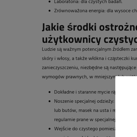
Laboratoria: dla czystych badań.
Zrównoważona energia: dla wysoce chł
Jakie środki ostroż
użytkownicy czysty
Ludzie są ważnym potencjalnym źródłem zani
skóry i włosy, a także włókna i cząsteczki k
zanieczyszczeniu, niezbędne są następujące 
wymogów prawnych, w mniejszym lub więks
Dokładne i staranne mycie rąk.
Noszenie specjalnej odzieży: na przykł
lub butów, masek na usta i rękawic. Te
regularnie prane w specjalnej pralni i 
Wejście do czystego pomieszczenia prz