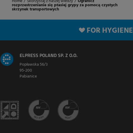
Home
/
Skorzystaj z naszej wiedzy
/
Ogranicz
rozprzestrzenianie się ptasiej grypy za pomocą czystych
skrzynek transportowych
FOR HYGIENE
ELPRESS POLAND SP. Z O.O.
Popławska 56/3
95-200
Pabianice