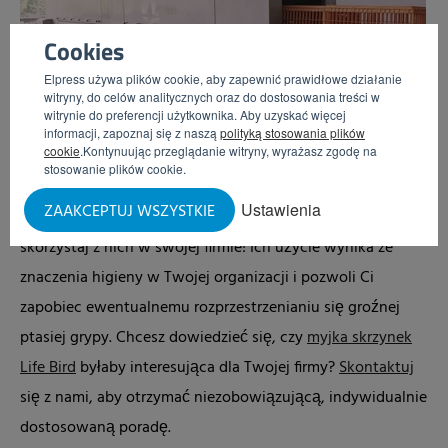
Cookies
Elpress używa plików cookie, aby zapewnić prawidłowe działanie
witryny, do celów analitycznych oraz do dostosowania treści w
witrynie do preferencji użytkownika. Aby uzyskać więcej
informacji, zapoznaj się z naszą
polityką stosowania plików
cookie
.Kontynuując przeglądanie witryny, wyrażasz zgodę na
stosowanie plików cookie.
WIĘCEJ INFORMACJI
Ustawienia
ZAAKCEPTUJ WSZYSTKIE
Dowiedz się tu więcej o myjkach skrzynek Life Bird
i
skorzystaj z nich w swojej firmie! Ich użycie wynika ze
znaczenia higieny w Twojej organizacji i pozwoli Ci
zapobiec ewentualnemu rozprzestrzenianiu się groźnej
ptasiej grypy. Chcesz dowiedzieć się, czy
myjka skrzynek
Life Bird
byłaby interesująca dla Twojej firmy?
Skontaktuj
się z nami, aby otrzymać niezobowiązującą, indywidualnie
dostosowaną poradę.