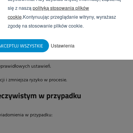
się z naszą
polityką stosowania plików
 gdy jest to niebezpieczne.
cookie
.Kontynuując przeglądanie witryny, wyrażasz
zgodę na stosowanie plików cookie.
niować, na przykład poprzez
Ustawienia
KCEPTUJ WSZYSTKIE
o zużycia wody;
idłowej konfiguracji;
eprawidłowych ustawień.
i i zmniejsza ryzyko w procesie.
eczywistym w przypadku
iadomienia w przypadku: