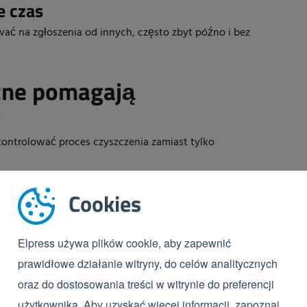
e czas
wać na zgłoszenia od innych, często zbyt późno i bez
czne pomagają
?
kontrolować proces czyszczenia zamiast tylko
Cookies
Elpress używa plików cookie, aby zapewnić
prawidłowe działanie witryny, do celów analitycznych
one funkcje
oraz do dostosowania treści w witrynie do preferencji
żywane podczas produkcji.
użytkownika. Aby uzyskać więcej informacji, zapoznaj