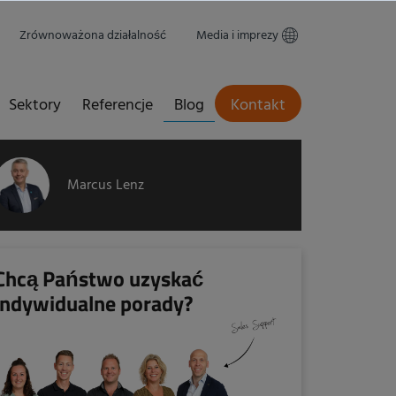
Zrównoważona działalność
Media i imprezy
Sektory
Referencje
Blog
Kontakt
Marcus Lenz
Chcą Państwo uzyskać
indywidualne porady?