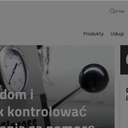
O nas
Produkty
Usługi
ędom i
ak kontrolować