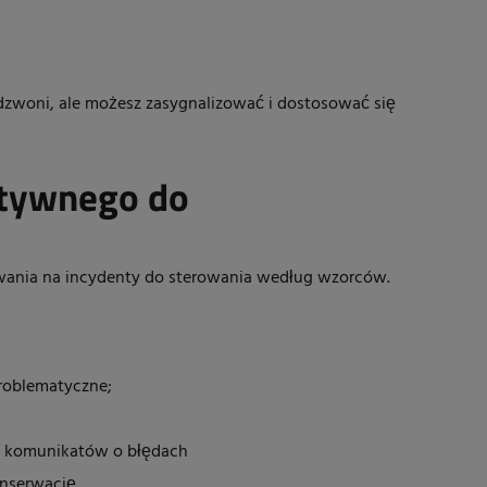
adzwoni, ale możesz zasygnalizować i dostosować się
ktywnego do
owania na incydenty do sterowania według wzorców.
problematyczne;
o komunikatów o błędach
nserwację.