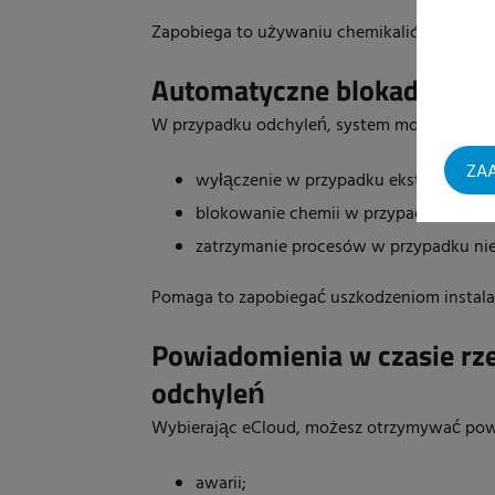
Zapobiega to używaniu chemikaliów w czasie,
Automatyczne blokady
W przypadku odchyleń, system może interwe
ZAA
wyłączenie w przypadku ekstremalneg
blokowanie chemii w przypadku niepraw
zatrzymanie procesów w przypadku ni
Pomaga to zapobiegać uszkodzeniom instalacj
Powiadomienia w czasie rz
odchyleń
Wybierając eCloud, możesz otrzymywać pow
awarii;