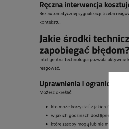
Ręczna interwencja kosztuj
Bez automatycznej sygnalizacji trzeba reago
kontekstu.
Jakie środki techni
zapobiegać błędom
Inteligentna technologia pozwala aktywnie 
reagować.
Uprawnienia i ograniczenia
Możesz określić:
kto może korzystać z jakich funkcji;
w jakich godzinach dostępne są określ
które zasoby mogą lub nie mogą być u