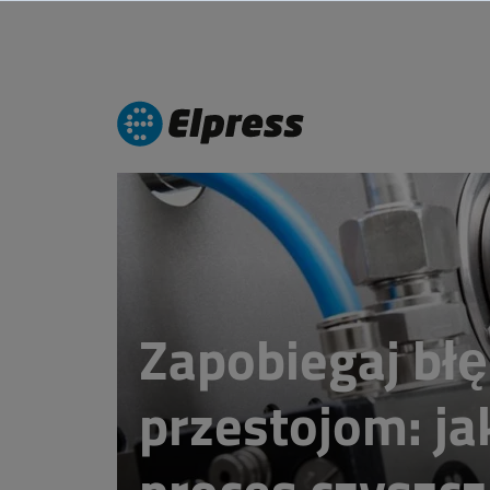
Zapobiegaj bł
przestojom: j