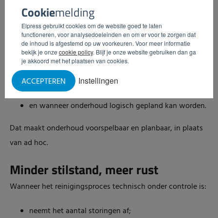
Cookie
melding
incidenten naar sturen op patronen.
Elpress gebruikt cookies om de website goed te laten
functioneren, voor analysedoeleinden en om er voor te zorgen dat
Met data kunt u eerder zien:
de inhoud is afgestemd op uw voorkeuren. Voor meer informatie
bekijk je onze
cookie policy
. Blijf je onze website gebruiken dan ga
welke afnamepunten structureel problemen geven;
je akkoord met het plaatsen van cookies.
waar slijtage sneller optreedt;
Instellingen
ACCEPTEREN
welke instellingen vaker tot foutmeldingen leiden;
en wanneer onderhoud logisch gepland kan worden.
Dat maakt onderhoud voorspelbaar en planbaar, in plaats
van ad hoc.
Minder stilstand, meer rust
Wanneer het reinigingsproces technisch onder controle is:
neemt het aantal storingen af;