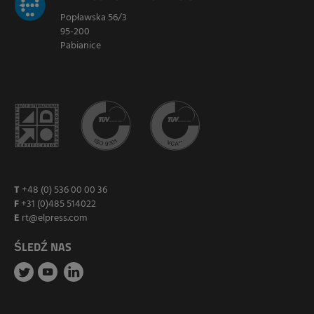
Popławska 56/3
95-200
Pabianice
T
+48 (0) 536 00 00 36
F
+31 (0)485 514022
E
rt@elpress.com
ŚLEDŹ NAS