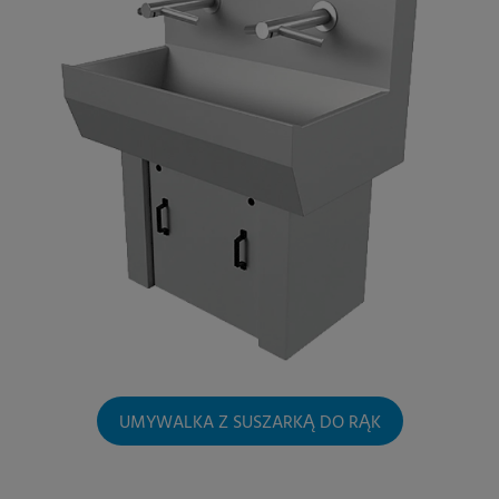
UMYWALKA Z SUSZARKĄ DO RĄK