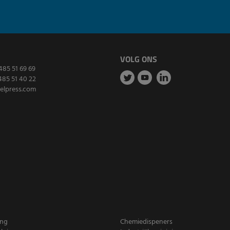
VOLG ONS
485 51 69 69
485 51 40 22
elpress.com
ing
Chemiedispeners