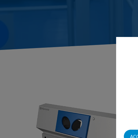
PR
AC