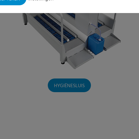
HYGIËNESLUIS