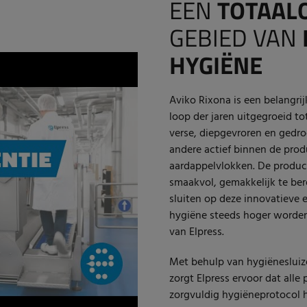
EEN
TOTAAL
GEBIED VAN
HYGIËNE
Aviko Rixona is een belangrij
loop der jaren uitgegroeid t
verse, diepgevroren en gedro
andere actief binnen de prod
aardappelvlokken. De product
smaakvol, gemakkelijk te ber
sluiten op deze innovatieve 
hygiëne steeds hoger worden
van Elpress.
Met behulp van hygiëneslui
zorgt Elpress ervoor dat all
zorgvuldig hygiëneprotocol