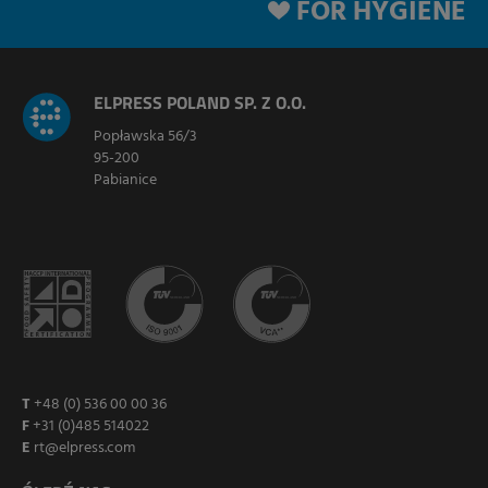
FOR HYGIENE
ELPRESS POLAND SP. Z O.O.
Popławska 56/3
95-200
Pabianice
T
+48 (0) 536 00 00 36
F
+31 (0)485 514022
E
rt@elpress.com