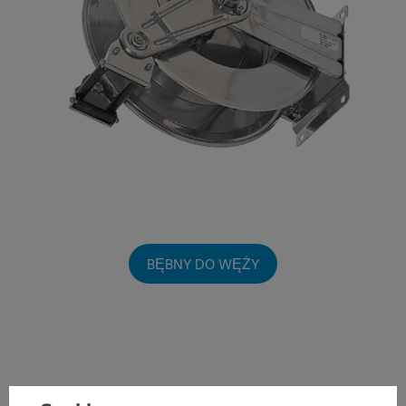
BĘBNY DO WĘŻY