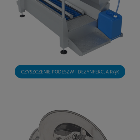
CZYSZCZENIE PODESZW I DEZYNFEKCJA RĄK