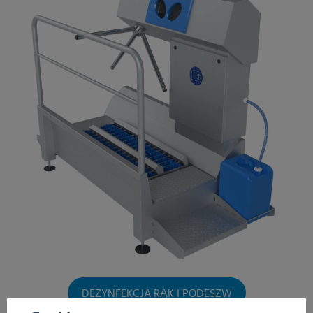
DEZYNFEKCJA RĄK I PODESZW