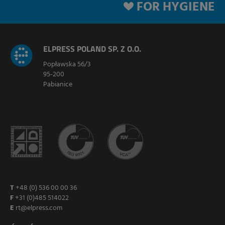
FOR HYGIENE
ELPRESS POLAND SP. Z O.O.
Popławska 56/3
95-200
Pabianice
T
+48 (0) 536 00 00 36
F
+31 (0)485 514022
E
rt@elpress.com