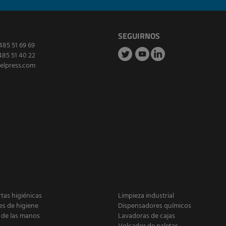
SEGUIRNOS
485 51 69 69
485 51 40 22
elpress.com
as higiénicas
Limpieza industrial
es de higiene
Dispensadores químicos
 de las manos
Lavadoras de cajas