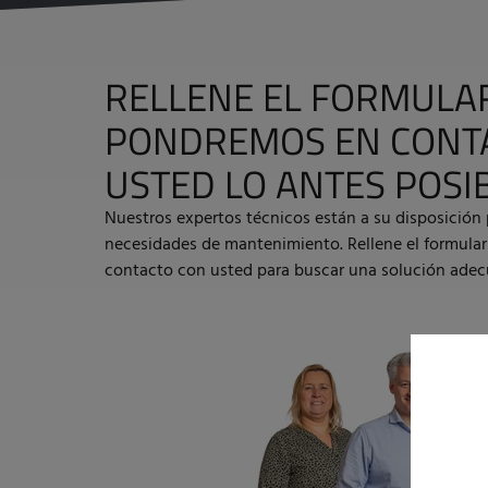
RELLENE EL FORMULAR
PONDREMOS EN CONT
USTED LO ANTES POSI
Nuestros expertos técnicos están a su disposición 
necesidades de mantenimiento. Rellene el formula
contacto con usted para buscar una solución ade