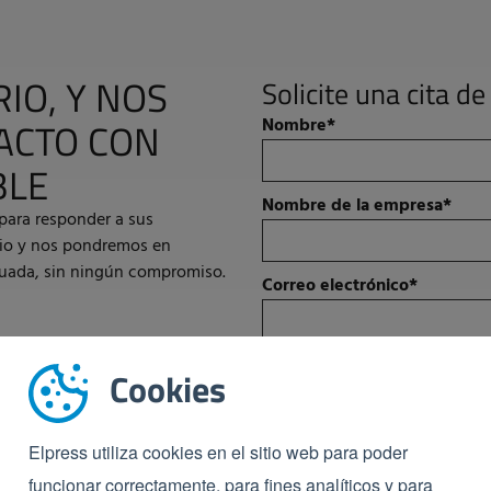
IO, Y NOS
Solicite una cita 
ACTO CON
Nombre
*
BLE
Nombre de la empresa
*
para responder a sus
rio y nos pondremos en
cuada, sin ningún compromiso.
Correo electrónico
*
Número de teléfono
*
Cookies
Elpress hace todo lo posible para proteg
Elpress utiliza cookies en el sitio web para poder
personal para administrar su cuenta y ent
funcionar correctamente, para fines analíticos y para
necesita los datos de contacto proporci