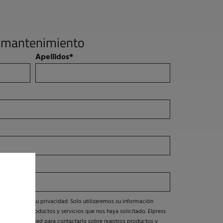
de mantenimiento
Apellidos
*
er y respetar su privacidad. Solo utilizaremos su información
regarle los productos y servicios que nos haya solicitado. Elpress
onados por usted para contactarlo sobre nuestros productos y