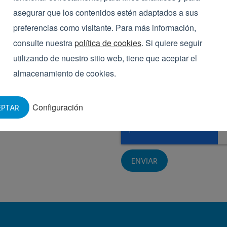
servicios.
asegurar que los contenidos estén adaptados a sus
preferencias como visitante. Para más información,
De vez en cuando también nos gustaría in
consulte nuestra
política de cookies
. Si quiere seguir
boletín informativo. Puede darse de baj
utilizando de nuestro sitio web, tiene que aceptar el
privacidad
para más información.
almacenamiento de cookies.
Sí, quiero recibir el boletín.
Sí, acepto la
política de pri
Configuración
EPTAR
.