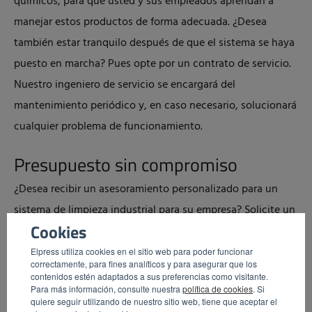
químicos, para que usted y sus empleados aprendan a
manejar estos productos de forma adecuada. ¿Desea
también estar tranquilo después de que el sistema se haya
puesto en marcha? Pues opte por un contrato de servicio.
Nuestro ingeniero de servicio se encargará del
mantenimiento periódico y, en caso necesario, solucionará
cualquier problema de funcionamiento.
Presupuesto sin compromiso
¿Desea recibir un asesoramiento personalizado para un
sistema de limpieza industrial para su empresa? Solicite un
Cookies
presupuesto sin compromiso.
Elpress utiliza cookies en el sitio web para poder funcionar
correctamente, para fines analíticos y para asegurar que los
contenidos estén adaptados a sus preferencias como visitante.
Para más información, consulte nuestra
política de cookies
. Si
quiere seguir utilizando de nuestro sitio web, tiene que aceptar el