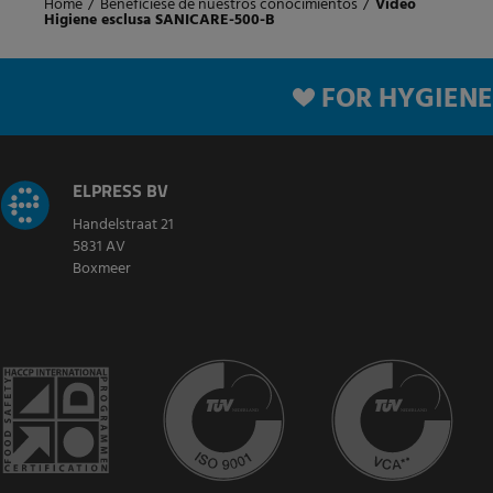
Home
/
Benefíciese de nuestros conocimientos
/
Video
Higiene esclusa SANICARE-500-B
FOR HYGIENE
ELPRESS BV
Handelstraat 21
5831 AV
Boxmeer