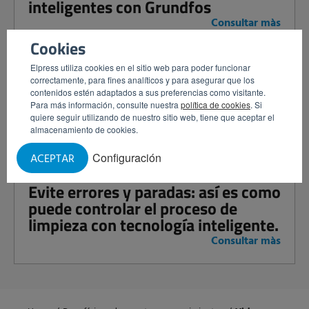
inteligentes con Grundfos
Consultar màs
Cookies
Elpress utiliza cookies en el sitio web para poder funcionar
Dé el paso hacia la limpieza
correctamente, para fines analíticos y para asegurar que los
contenidos estén adaptados a sus preferencias como visitante.
inteligente: aumente el control y la
Para más información, consulte nuestra
política de cookies
. Si
eficiencia con satélites inteligentes.
quiere seguir utilizando de nuestro sitio web, tiene que aceptar el
almacenamiento de cookies.
Consultar màs
Configuración
ACEPTAR
Evite errores y paradas: así es como
puede controlar el proceso de
limpieza con tecnología inteligente.
Consultar màs