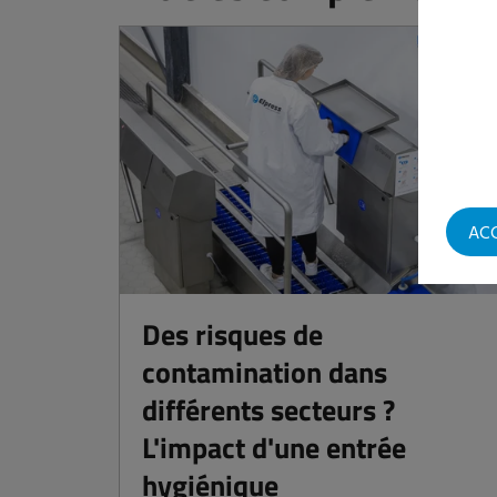
AC
Des risques de
contamination dans
différents secteurs ?
L'impact d'une entrée
hygiénique