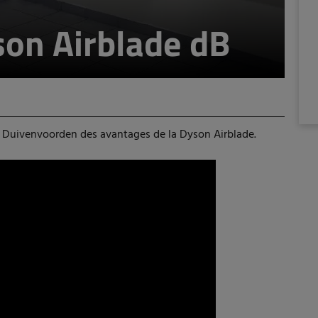
son Airblade dB
 Duivenvoorden des avantages de la Dyson Airblade.