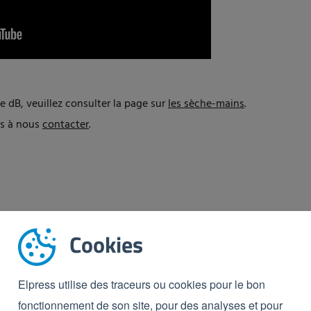
e dB, veuillez consulter la page sur
les sèche-mains
.
as à nous
contacter
.
Cookies
Elpress utilise des traceurs ou cookies pour le bon
res
fonctionnement de son site, pour des analyses et pour