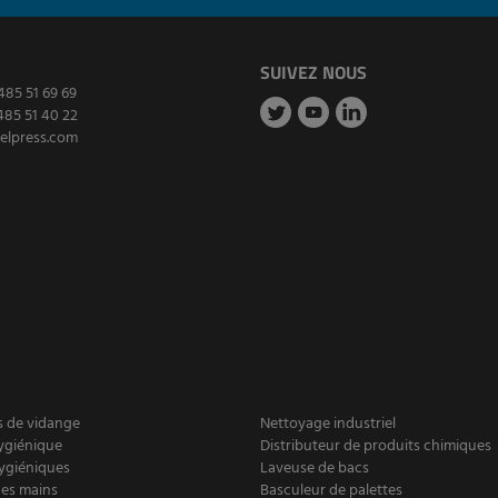
SUIVEZ NOUS
485 51 69 69
485 51 40 22
elpress.com
 de vidange
Nettoyage industriel
ygiénique
Distributeur de produits chimiques
ygiéniques
Laveuse de bacs
es mains
Basculeur de palettes