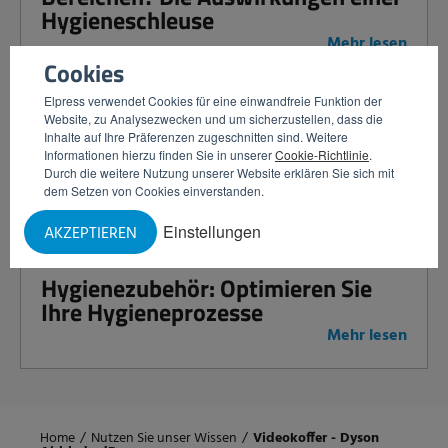
Hygieneschleuse
Mehr lesen
Cookies
Elpress verwendet Cookies für eine einwandfreie Funktion der
Website, zu Analysezwecken und um sicherzustellen, dass die
Gemeinsam stärker bei der
Inhalte auf Ihre Präferenzen zugeschnitten sind. Weitere
Kontaminationskontrolle: Elpress
Informationen hierzu finden Sie in unserer
Cookie-Richtlinie
.
und JASM bündeln ihre Kräfte
Durch die weitere Nutzung unserer Website erklären Sie sich mit
dem Setzen von Cookies einverstanden.
Mehr lesen
Einstellungen
AKZEPTIEREN
Hygienezubehör: Optimieren Sie
Ihre Hygieneprozesse
Mehr lesen
Home
/
Nutzen Sie unser Wissen
/
Videokoffer - Dyson