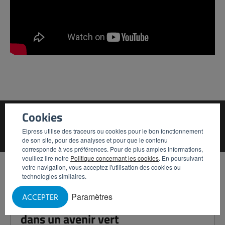
Cookies
Wout Spanjers
Elpress utilise des traceurs ou cookies pour le bon fonctionnement
de son site, pour des analyses et pour que le contenu
corresponde à vos préférences. Pour de plus amples informations,
veuillez lire notre
Politique concernant les cookies
. En poursuivant
Articles complémentaires
votre navigation, vous acceptez l'utilisation des cookies ou
technologies similaires.
Paramètres
ACCEPTER
Het Vossenbos : investir ensemble
dans un avenir vert