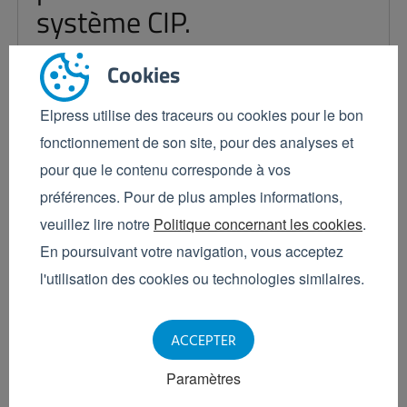
système CIP.
Tout au long du processus de production, un
Cookies
nettoyage approfondi de tous les composants est
extrêmement important. En tant qu'entreprise, vous
Elpress utilise des traceurs ou cookies pour le bon
pouvez jouer un grand rôle à ce niveau, par exemple,
fonctionnement de son site, pour des analyses et
en...
pour que le contenu corresponde à vos
En savoir plus
préférences. Pour de plus amples informations,
veuillez lire notre
Politique concernant les cookies
.
En poursuivant votre navigation, vous acceptez
l'utilisation des cookies ou technologies similaires.
ACCEPTER
Paramètres