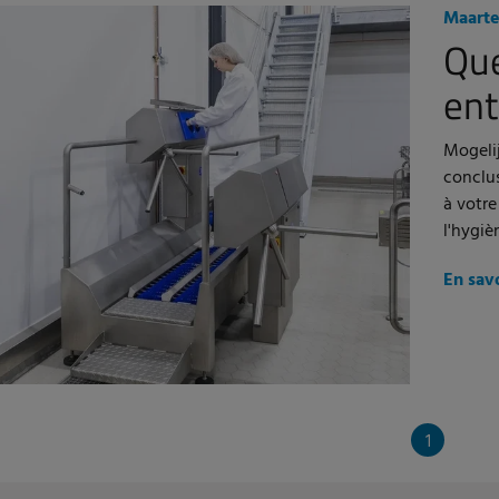
Maarte
Que
ent
Mogelij
conclus
à votre
l'hygiè
En sav
1