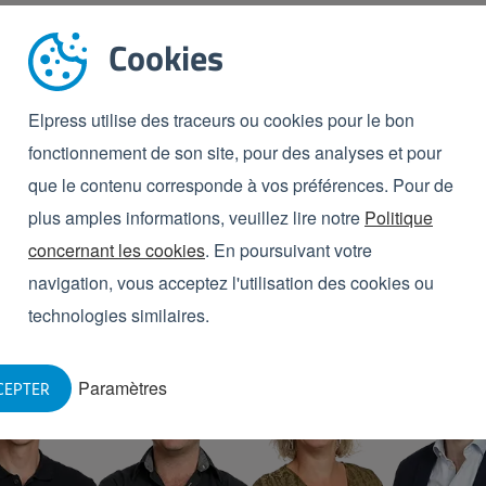
Cookies
Contact
avec nos
experts
Elpress utilise des traceurs ou cookies pour le bon
fonctionnement de son site, pour des analyses et pour
Nos experts sont prêts à vous conseiller personnellement
que le contenu corresponde à vos préférences. Pour de
pour faire les bons choix en matière d'hygiène.
plus amples informations, veuillez lire notre
Politique
concernant les cookies
. En poursuivant votre
Adresse de contact
Appelez-nous
navigation, vous acceptez l'utilisation des cookies ou
technologies similaires.
Paramètres
CEPTER