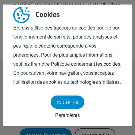
savent qu’une bonne hygiène est cruciale. L'hygiène
Cookies
personnelle est naturellement importante mais des
outils et des bacs parfaitement propres,...
Elpress utilise des traceurs ou cookies pour le bon
En savoir plus
fonctionnement de son site, pour des analyses et
pour que le contenu corresponde à vos
1
préférences. Pour de plus amples informations,
veuillez lire notre
Politique concernant les cookies
.
En poursuivant votre navigation, vous acceptez
l'utilisation des cookies ou technologies similaires.
Contact
avec nos
experts
ACCEPTER
Nos experts sont prêts à vous conseiller personnellement
Paramètres
pour faire les bons choix en matière d'hygiène.