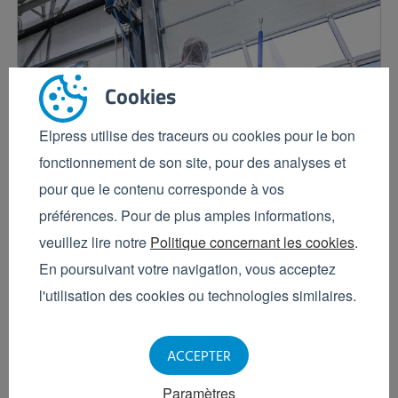
Cookies
Elpress utilise des traceurs ou cookies pour le bon
fonctionnement de son site, pour des analyses et
pour que le contenu corresponde à vos
Maarten de Geus
préférences. Pour de plus amples informations,
Savez-vous ce qui se passe
veuillez lire notre
Politique concernant les cookies
.
réellement lors du
En poursuivant votre navigation, vous acceptez
nettoyage de votre hall de
l'utilisation des cookies ou technologies similaires.
production ? Découvrez où
ACCEPTER
se situent les risques en
Paramètres