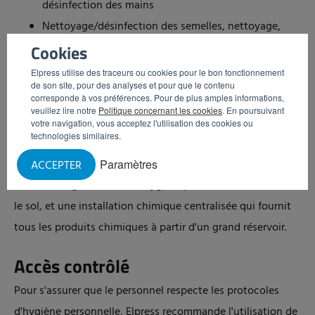
désinfection des mains
Nettoyage/désinfection des semelles, nettoyage,
séchage et désinfection des mains
Cookies
Modèles doubles
Elpress utilise des traceurs ou cookies pour le bon fonctionnement
de son site, pour des analyses et pour que le contenu
Stations hygiéniques
corresponde à vos préférences. Pour de plus amples informations,
veuillez lire notre
Politique concernant les cookies
. En poursuivant
Une entrée hygiénique peut être
complétée
si nécessaire.
votre navigation, vous acceptez l'utilisation des cookies ou
technologies similaires.
Elpress propose plusieurs options supplémentaires, telles
que l'enregistrement des personnes et des heures, un
Paramètres
ACCEPTER
modèle intégré où l’entrée hygiénique est encastrée dans
le sol, et une installation chimique centralisée qui fournit
tous les produits chimiques à partir d'un grand réservoir.
Accès contrôlé
Pour s'assurer que le personnel respecte les protocoles
d'hygiène personnelle, Elpress recommande l'utilisation de