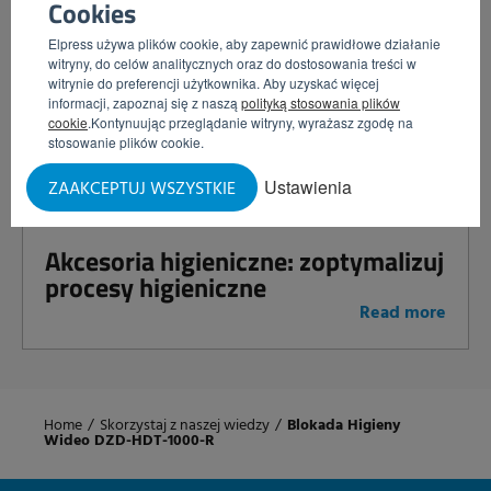
Cookies
Elpress używa plików cookie, aby zapewnić prawidłowe działanie
witryny, do celów analitycznych oraz do dostosowania treści w
Razem silniejsi w kontroli
witrynie do preferencji użytkownika. Aby uzyskać więcej
informacji, zapoznaj się z naszą
polityką stosowania plików
zanieczyszczeń: Elpress i JASM
cookie
.Kontynuując przeglądanie witryny, wyrażasz zgodę na
łączą siły
stosowanie plików cookie.
Read more
Ustawienia
ZAAKCEPTUJ WSZYSTKIE
Akcesoria higieniczne: zoptymalizuj
procesy higieniczne
Read more
Home
/
Skorzystaj z naszej wiedzy
/
Blokada Higieny
Wideo DZD-HDT-1000-R