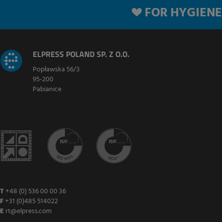
FOR HYGIENE
ELPRESS POLAND SP. Z O.O.
Popławska 56/3
95-200
Pabianice
T
+48 (0) 536 00 00 36
F
+31 (0)485 514022
E
rt@elpress.com