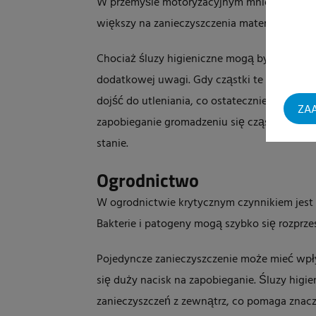
W przemyśle motoryzacyjnym mniejszy nacisk 
większy na zanieczyszczenia materiałowe, taki
Chociaż śluzy higieniczne mogą być równi
dodatkowej uwagi. Gdy cząstki te wejdą w k
dojść do utleniania, co ostatecznie może pr
ZAA
zapobieganie gromadzeniu się cząstek są za
stanie.
Ogrodnictwo
W ogrodnictwie krytycznym czynnikiem jest 
Bakterie i patogeny mogą szybko się rozpr
Pojedyncze zanieczyszczenie może mieć wpły
się duży nacisk na zapobieganie. Śluzy higie
zanieczyszczeń z zewnątrz, co pomaga znaczni