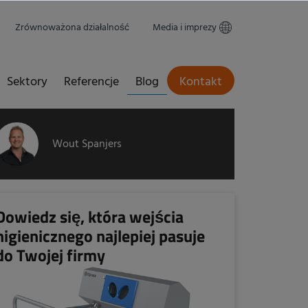
Zrównoważona działalność
Media i imprezy
Sektory
Referencje
Blog
Kontakt
Wout Spanjers
Dowiedz się, która wejścia
higienicznego najlepiej pasuje
do Twojej firmy