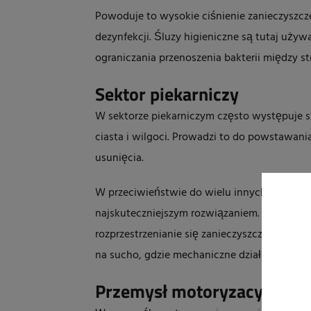
Powoduje to wysokie ciśnienie zanieczyszcz
dezynfekcji. Śluzy higieniczne są tutaj uży
ograniczania przenoszenia bakterii między s
Sektor piekarniczy
W sektorze piekarniczym często występuje sp
ciasta i wilgoci. Prowadzi to do powstawania 
usunięcia.
W przeciwieństwie do wielu innych zastosow
najskuteczniejszym rozwiązaniem. Dodanie 
rozprzestrzenianie się zanieczyszczeń. Dlat
na sucho, gdzie mechaniczne działanie szczot
Przemysł motoryzacyjny