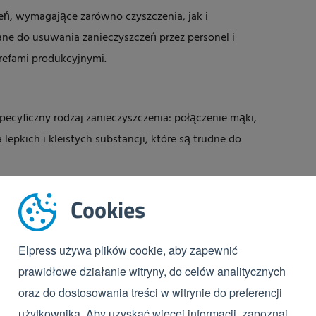
eń, wymagające zarówno czyszczenia, jak i
wane do usuwania zanieczyszczeń przez personel i
trefami produkcyjnymi.
ecyficzny rodzaj zanieczyszczenia: połączenie mąki,
lepkich i kleistych substancji, które są trudne do
ań, czyszczenie na mokro nie zawsze jest tutaj
Cookies
wilgoci może w rzeczywistości spowodować dalsze
ego w tym sektorze często wybiera się szczotkowanie
Elpress używa plików cookie, aby zapewnić
ek rozluźnia brud.
prawidłowe działanie witryny, do celów analitycznych
oraz do dostosowania treści w witrynie do preferencji
użytkownika. Aby uzyskać więcej informacji, zapoznaj