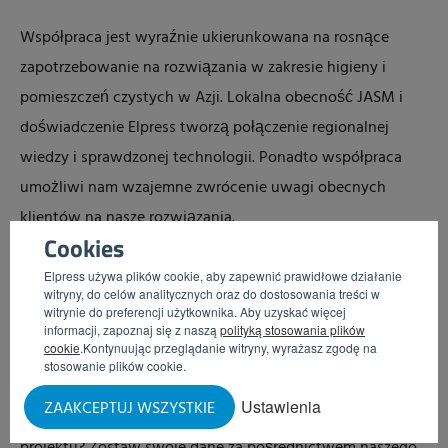
Współpraca jest wyraźnie ukierunkowana na rosnące
zapotrzebowanie na rozwiązania w zakresie higieny i
pomieszczeń czystych w Azji. Lokalna obecność JASM i
doświadczenie Elpress tworzą połączenie regionalnej
wiedzy i sprawdzonej technologii. Ponadto współpraca
umożliwi nam wzajemne zwrócenie uwagi obecnych
klientów na nasze rozwiązania.
Cookies
Chcesz dowiedzieć się więcej o
Elpress używa plików cookie, aby zapewnić prawidłowe działanie
witryny, do celów analitycznych oraz do dostosowania treści w
rozwiązaniach Air Shower i higienie
witrynie do preferencji użytkownika. Aby uzyskać więcej
informacji, zapoznaj się z naszą
polityką stosowania plików
procesów?
cookie
.Kontynuując przeglądanie witryny, wyrażasz zgodę na
stosowanie plików cookie.
Chcesz dowiedzieć się, co rozwiązania Air Shower
mogą
Ustawienia
ZAAKCEPTUJ WSZYSTKIE
zrobić dla Twojego środowiska produkcyjnego lub