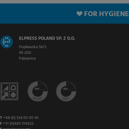
FOR HYGIENE
ELPRESS POLAND SP. Z O.O.
Popławska 56/3
95-200
Pabianice
T
+48 (0) 536 00 00 36
F
+31 (0)485 514022