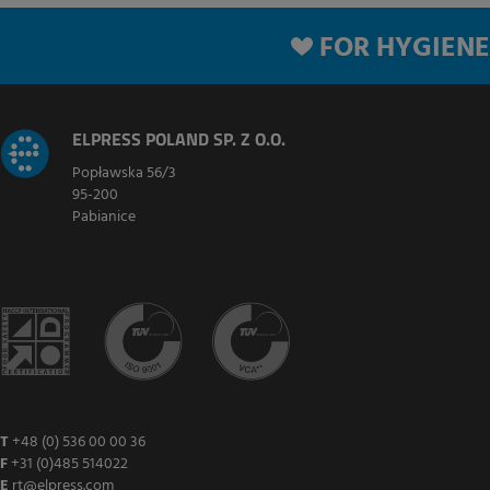
FOR HYGIENE
ELPRESS POLAND SP. Z O.O.
Popławska 56/3
95-200
Pabianice
T
+48 (0) 536 00 00 36
F
+31 (0)485 514022
E
rt@elpress.com