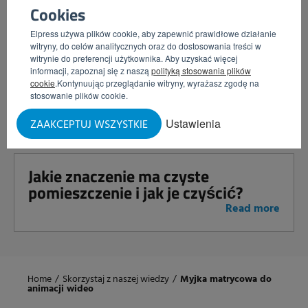
Read more
Cookies
Elpress używa plików cookie, aby zapewnić prawidłowe działanie
witryny, do celów analitycznych oraz do dostosowania treści w
witrynie do preferencji użytkownika. Aby uzyskać więcej
Zalety i wady czyszczenia obszaru
informacji, zapoznaj się z naszą
polityką stosowania plików
produkcyjnego za pomocą instalacji
cookie
.Kontynuując przeglądanie witryny, wyrażasz zgodę na
czyszczenia na miejscu
stosowanie plików cookie.
Read more
Ustawienia
ZAAKCEPTUJ WSZYSTKIE
Jakie znaczenie ma czyste
pomieszczenie i jak je czyścić?
Read more
Home
/
Skorzystaj z naszej wiedzy
/
Myjka matrycowa do
animacji wideo